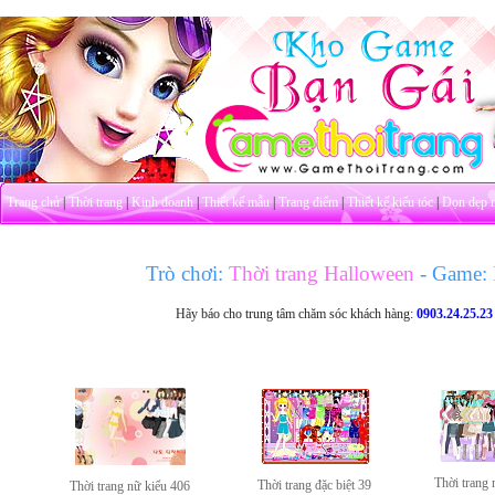
Trang chủ
|
Thời trang
|
Kinh doanh
|
Thiết kế mẫu
|
Trang điểm
|
Thiết kế kiểu tóc
|
Dọn dẹp 
Trò chơi:
Thời trang Halloween
- Game:
Hãy báo cho trung tâm chăm sóc khách hàng:
0903.24.25.23
Thời trang 
Thời trang đặc biệt 39
Thời trang nữ kiểu 406