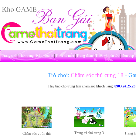
Trang chủ
|
Thời trang
|
Kinh doanh
|
Thiết kế mẫu
|
Trang điểm
|
Thiết kế kiểu tóc
|
Dọn dẹp 
Trò chơi:
Chăm sóc thú cưng 18
- Ga
Hãy báo cho trung tâm chăm sóc khách hàng:
0903.24.25.23
Trang trí chó cưng 3
Trang t
Chăm sóc vườn thú