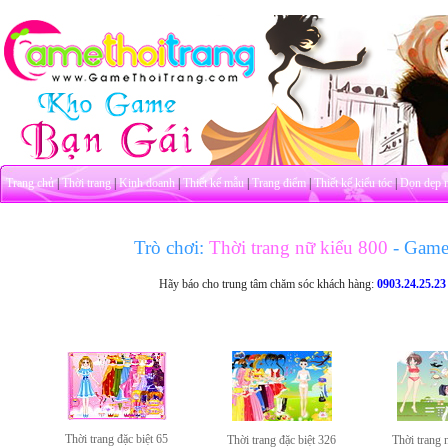
Trang chủ
|
Thời trang
|
Kinh doanh
|
Thiết kế mẫu
|
Trang điểm
|
Thiết kế kiểu tóc
|
Dọn dẹp 
Trò chơi:
Thời trang nữ kiểu 800
- Game
Hãy báo cho trung tâm chăm sóc khách hàng:
0903.24.25.23
Thời trang đặc biệt 65
Thời trang đặc biệt 326
Thời trang 