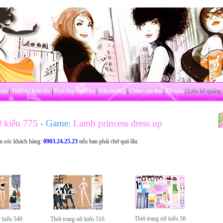
iểm
|
Thiết kế kiểu tóc
|
Dọn dẹp nhà cửa
|
Nấu nướng
|
Chăm sóc thú
|
Tô màu
|
Liên hệ quảng 
ữ kiểu 775
- Game:
Lamb princess dress up
m sóc khách hàng:
0903.24.25.23
nếu bạn phải chờ quá lâu.
Thời trang nữ kiểu 58
ữ kiểu 549
Thời trang nữ kiểu 516