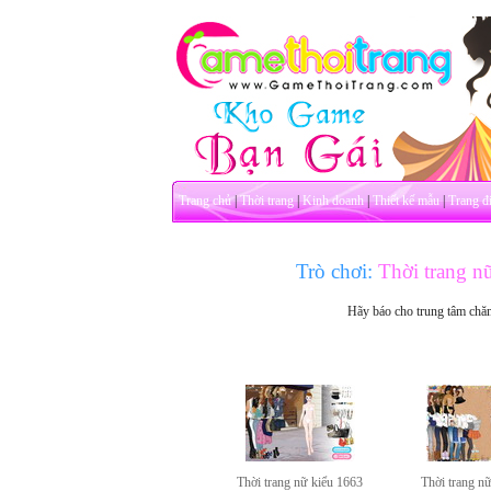
Trang chủ
|
Thời trang
|
Kinh doanh
|
Thiết kế mẫu
|
Trang đ
Trò chơi:
Thời trang n
Hãy báo cho trung tâm chă
Thời trang nữ kiểu 1663
Thời trang n