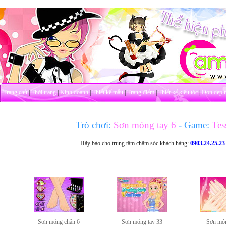
Trang chủ
|
Thời trang
|
Kinh doanh
|
Thiết kế mẫu
|
Trang điểm
|
Thiết kế kiểu tóc
|
Dọn dẹp 
Trò chơi:
Sơn móng tay 6
- Game:
Tes
Hãy báo cho trung tâm chăm sóc khách hàng:
0903.24.25.23
Sơn móng chân 6
Sơn móng tay 33
Sơn món