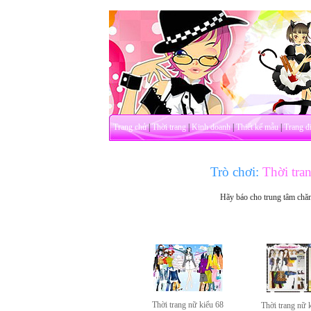
Trang chủ
|
Thời trang
|
Kinh doanh
|
Thiết kế mẫu
|
Trang đ
Trò chơi:
Thời tra
Hãy báo cho trung tâm chă
Thời trang nữ kiểu 68
Thời trang nữ 