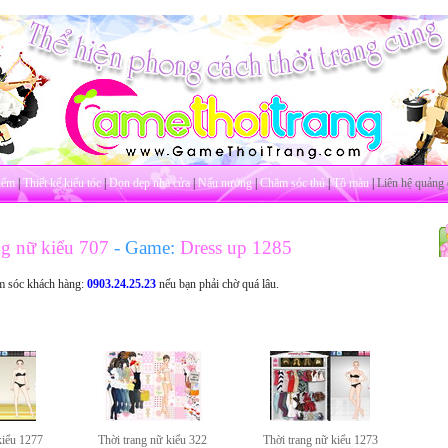
iểm
|
Thiết kế kiểu tóc
|
Dọn dẹp nhà cửa
|
Nấu nướng
|
Chăm sóc thú
|
Tô màu
|
Liên hệ quảng 
ng nữ kiểu 707
- Game:
Dress up 1285
m sóc khách hàng:
0903.24.25.23
nếu bạn phải chờ quá lâu.
kiểu 1277
Thời trang nữ kiểu 322
Thời trang nữ kiểu 1273