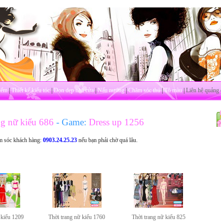
iểm
|
Thiết kế kiểu tóc
|
Dọn dẹp nhà cửa
|
Nấu nướng
|
Chăm sóc thú
|
Tô màu
|
Liên hệ quảng 
ng nữ kiểu 686
- Game:
Dress up 1256
m sóc khách hàng:
0903.24.25.23
nếu bạn phải chờ quá lâu.
 kiểu 1209
Thời trang nữ kiểu 1760
Thời trang nữ kiểu 825