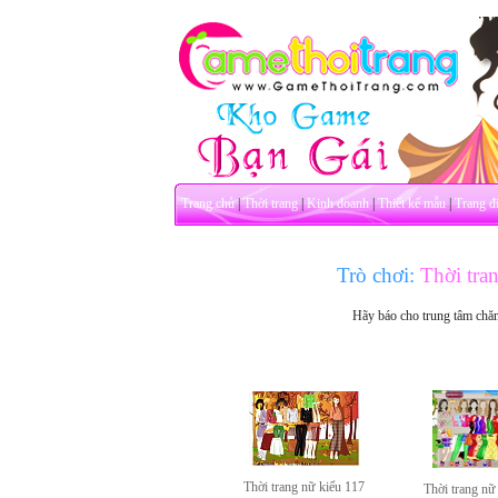
Trang chủ
|
Thời trang
|
Kinh doanh
|
Thiết kế mẫu
|
Trang đ
Trò chơi:
Thời tra
Hãy báo cho trung tâm chă
Thời trang nữ kiểu 117
Thời trang nữ