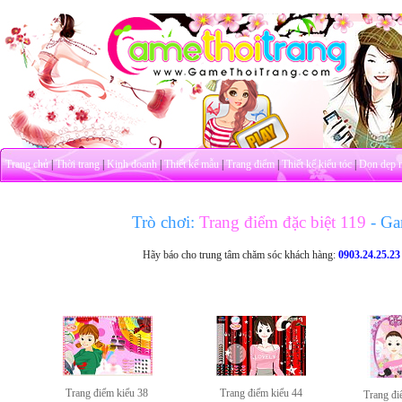
Trang chủ
|
Thời trang
|
Kinh doanh
|
Thiết kế mẫu
|
Trang điểm
|
Thiết kế kiểu tóc
|
Dọn dẹp 
Trò chơi:
Trang điểm đặc biệt 119
- Ga
Hãy báo cho trung tâm chăm sóc khách hàng:
0903.24.25.23
Trang điểm kiểu 38
Trang điểm kiểu 44
Trang đi