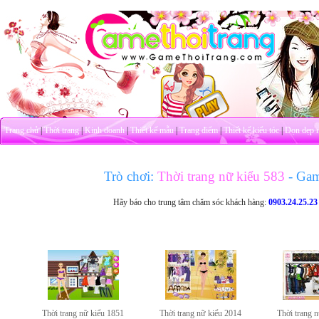
Trang chủ
|
Thời trang
|
Kinh doanh
|
Thiết kế mẫu
|
Trang điểm
|
Thiết kế kiểu tóc
|
Dọn dẹp 
Trò chơi:
Thời trang nữ kiểu 583
- Ga
Hãy báo cho trung tâm chăm sóc khách hàng:
0903.24.25.23
Thời trang nữ kiểu 1851
Thời trang nữ kiểu 2014
Thời trang 