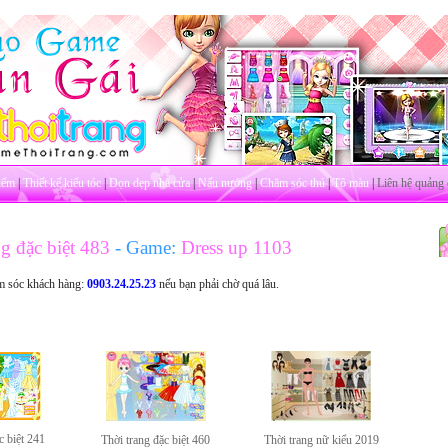
iểm
|
Thiết kế kiểu tóc
|
Dọn dẹp nhà cửa
|
Nấu nướng
|
Chăm sóc thú
|
Tô màu
|
Liên hệ quảng 
g đặc biệt 483
- Game:
Dress up 1103
m sóc khách hàng:
0903.24.25.23
nếu bạn phải chờ quá lâu.
c biệt 241
Thời trang đặc biệt 460
Thời trang nữ kiểu 2019