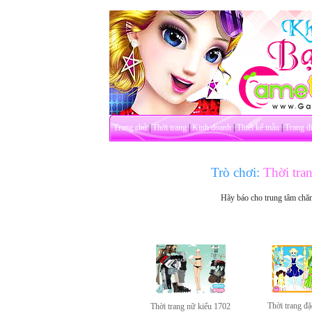
Trang chủ
|
Thời trang
|
Kinh doanh
|
Thiết kế mẫu
|
Trang đ
Trò chơi:
Thời tran
Hãy báo cho trung tâm chă
Thời trang đặ
Thời trang nữ kiểu 1702