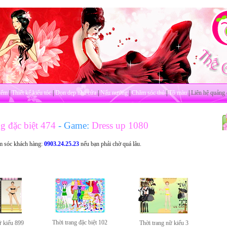
iểm
|
Thiết kế kiểu tóc
|
Dọn dẹp nhà cửa
|
Nấu nướng
|
Chăm sóc thú
|
Tô màu
|
Liên hệ quảng 
g đặc biệt 474
- Game:
Dress up 1080
m sóc khách hàng:
0903.24.25.23
nếu bạn phải chờ quá lâu.
Thời trang đặc biệt 102
ữ kiểu 899
Thời trang nữ kiểu 3