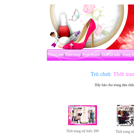
Trang chủ
|
Thời trang
|
Kinh doanh
|
Thiết kế mẫu
|
Trang đ
Trò chơi:
Thời tran
Hãy báo cho trung tâm chă
Thời trang nữ kiểu 300
Thời trang n