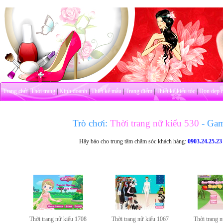
Trang chủ
|
Thời trang
|
Kinh doanh
|
Thiết kế mẫu
|
Trang điểm
|
Thiết kế kiểu tóc
|
Dọn dẹp 
Trò chơi:
Thời trang nữ kiểu 530
- Ga
Hãy báo cho trung tâm chăm sóc khách hàng:
0903.24.25.23
Thời trang nữ kiểu 1708
Thời trang nữ kiểu 1067
Thời trang 