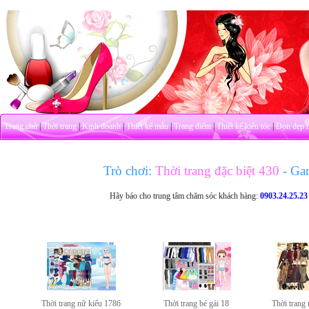
Trang chủ
|
Thời trang
|
Kinh doanh
|
Thiết kế mẫu
|
Trang điểm
|
Thiết kế kiểu tóc
|
Dọn dẹp 
Trò chơi:
Thời trang đặc biệt 430
- Ga
Hãy báo cho trung tâm chăm sóc khách hàng:
0903.24.25.23
Thời trang nữ kiểu 1786
Thời trang bé gái 18
Thời trang