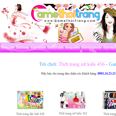
Trang chủ
|
Thời trang
|
Kinh doanh
|
Thiết kế mẫu
|
Trang điểm
|
Thiết kế kiểu tóc
|
Dọn dẹp 
Trò chơi:
Thời trang nữ kiểu 456
- Ga
Hãy báo cho trung tâm chăm sóc khách hàng:
0903.24.25.23
Thời trang nữ kiểu 163
Thời trang đặc biệt 438
Thời trang