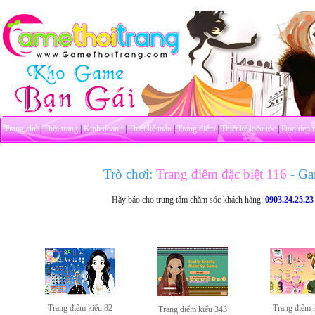
Trang chủ
|
Thời trang
|
Kinh doanh
|
Thiết kế mẫu
|
Trang điểm
|
Thiết kế kiểu tóc
|
Dọn dẹp 
Trò chơi:
Trang điểm đặc biệt 116
- Ga
Hãy báo cho trung tâm chăm sóc khách hàng:
0903.24.25.23
Trang điểm kiểu 82
Trang điểm 
Trang điểm kiểu 343