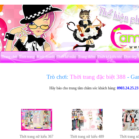
Trang chủ
|
Thời trang
|
Kinh doanh
|
Thiết kế mẫu
|
Trang điểm
|
Thiết kế kiểu tóc
|
Dọn dẹp 
Trò chơi:
Thời trang đặc biệt 388
- Ga
Hãy báo cho trung tâm chăm sóc khách hàng:
0903.24.25.23
Thời trang nữ kiểu 367
Thời trang nữ kiểu 489
Thời trang n