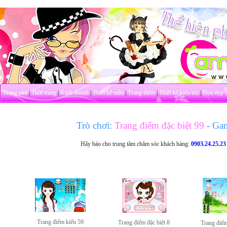
Trang chủ
|
Thời trang
|
Kinh doanh
|
Thiết kế mẫu
|
Trang điểm
|
Thiết kế kiểu tóc
|
Dọn dẹp 
Trò chơi:
Trang điểm đặc biệt 99
- Ga
Hãy báo cho trung tâm chăm sóc khách hàng:
0903.24.25.23
Trang điểm kiểu 59
Trang điểm đặc biệt 8
Trang điểm