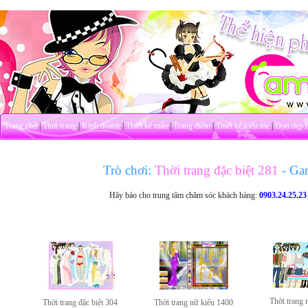
Trang chủ
|
Thời trang
|
Kinh doanh
|
Thiết kế mẫu
|
Trang điểm
|
Thiết kế kiểu tóc
|
Dọn dẹp 
Trò chơi:
Thời trang đặc biệt 281
- Ga
Hãy báo cho trung tâm chăm sóc khách hàng:
0903.24.25.23
Thời trang 
Thời trang đặc biệt 304
Thời trang nữ kiểu 1400