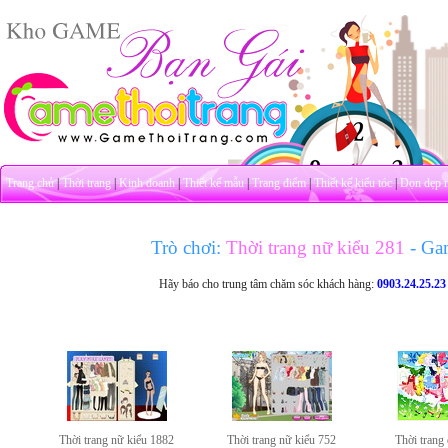
Trang chủ
|
Thời trang
|
Kinh doanh
|
Thiết kế mẫu
|
Trang điểm
|
Thiết kế kiểu tóc
|
Dọn dẹp 
Trò chơi:
Thời trang nữ kiểu 281
- Ga
Hãy báo cho trung tâm chăm sóc khách hàng:
0903.24.25.23
Thời trang nữ kiểu 1882
Thời trang nữ kiểu 752
Thời trang 