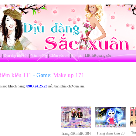
c
|
Dọn dẹp nhà cửa
|
Nấu nướng
|
Chăm sóc thú
|
Tô màu
|
Liên hệ quảng cáo
điểm kiểu 111
- Game:
Make up 171
m sóc khách hàng:
0903.24.25.23
nếu bạn phải chờ quá lâu.
Tra
Trang điểm kiểu 20
Trang điểm kiểu 304