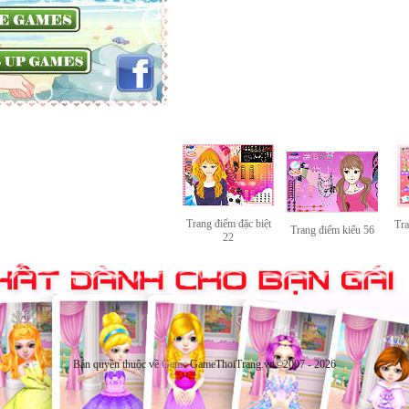
Trang điểm đặc biệt
Tra
Trang điểm kiểu 56
22
Bản quyền thuộc về
Game
GameThoiTrang.vn©2007 - 2026