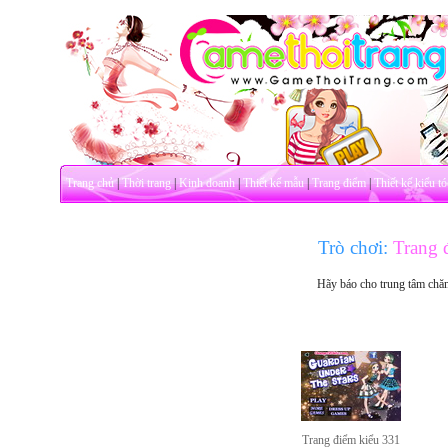
Trang chủ
|
Thời trang
|
Kinh doanh
|
Thiết kế mẫu
|
Trang điểm
|
Thiết kế kiểu tó
Trò chơi:
Trang 
Hãy báo cho trung tâm chă
Trang điểm kiểu 331