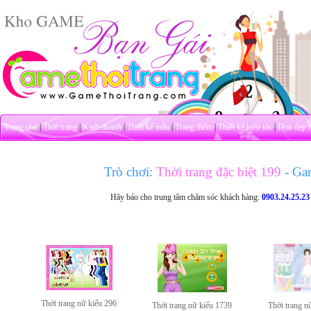
Trang chủ
|
Thời trang
|
Kinh doanh
|
Thiết kế mẫu
|
Trang điểm
|
Thiết kế kiểu tóc
|
Dọn dẹp 
Trò chơi:
Thời trang đặc biệt 199
- Ga
Hãy báo cho trung tâm chăm sóc khách hàng:
0903.24.25.23
Thời trang nữ kiểu 296
Thời trang nữ kiểu 1739
Thời trang n