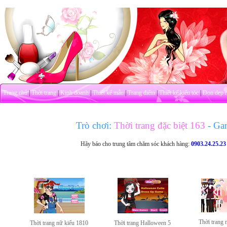
Trang chủ
|
Thời trang
|
Kinh doanh
|
Thiết kế mẫu
|
Trang điểm
|
Thiết kế kiểu tóc
|
Dọn dẹp 
Trò chơi:
Thời trang đặc biệt 163
- Ga
Hãy báo cho trung tâm chăm sóc khách hàng:
0903.24.25.23
Thời trang 
Thời trang nữ kiểu 1810
Thời trang Halloween 5