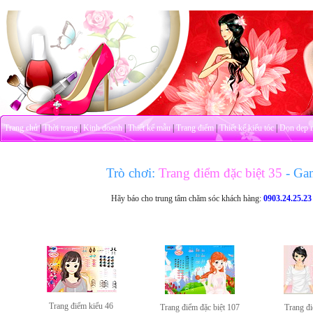
Trang chủ
|
Thời trang
|
Kinh doanh
|
Thiết kế mẫu
|
Trang điểm
|
Thiết kế kiểu tóc
|
Dọn dẹp 
Trò chơi:
Trang điểm đặc biệt 35
- Ga
Hãy báo cho trung tâm chăm sóc khách hàng:
0903.24.25.23
Trang điểm kiểu 46
Trang điểm đặc biệt 107
Trang đ