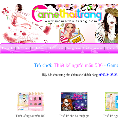
Trang chủ
|
Thời trang
|
Kinh doanh
|
Thiết kế mẫu
|
Trang điểm
|
Thiết kế kiểu tóc
|
Dọn dẹp 
Trò chơi:
Thiết kế người mẫu 586
- Game
Hãy báo cho trung tâm chăm sóc khách hàng:
0903.24.25.23
Thiết kế người mẫu 102
Thiết kế cho ảo thuật gia
Thiết kế ng