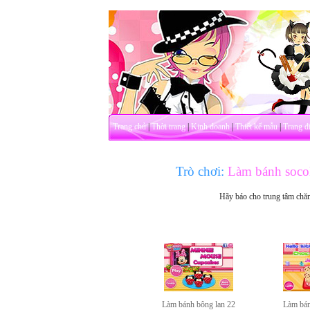
Trang chủ
|
Thời trang
|
Kinh doanh
|
Thiết kế mẫu
|
Trang đ
Trò chơi:
Làm bánh soco
Hãy báo cho trung tâm chă
Làm bánh bông lan 22
Làm bán