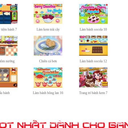
 tiệm bánh 7
Làm kem trái cây
Làm bánh socola 10
tôm nướng
Chiên cá bơn
Làm bánh socola 12
u bánh
Làm bánh bông lan 16
Trang trí bánh kem 7