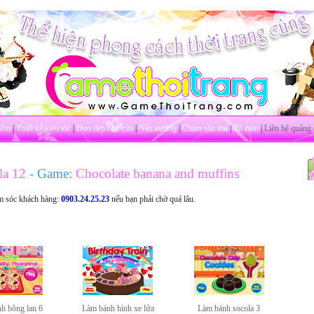
iểm
|
Thiết kế kiểu tóc
|
Dọn dẹp nhà cửa
|
Nấu nướng
|
Chăm sóc thú
|
Tô màu
|
Liên hệ quảng 
la 12
- Game:
Chocolate banana and muffins
m sóc khách hàng:
0903.24.25.23
nếu bạn phải chờ quá lâu.
h bông lan 6
Làm bánh hình xe lửa
Làm bánh socola 3