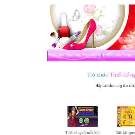
Trang chủ
|
Thời trang
|
Kinh doanh
|
Thiết kế mẫu
|
Trang đ
Trò chơi:
Thiết kế 
Hãy báo cho trung tâm chă
Thiết kế người mẫu 559
Thiết kế ngư