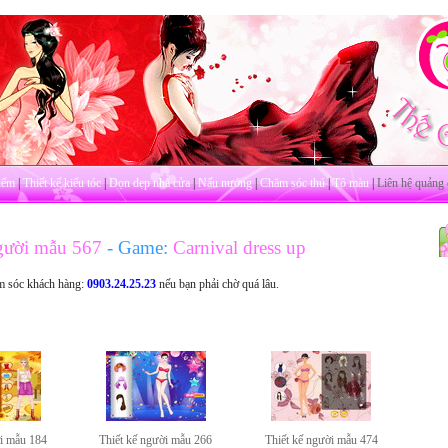
iểm
|
Thiết kế kiểu tóc
|
Dọn dẹp nhà cửa
|
Nấu nướng
|
Chăm sóc thú
|
Tô màu
|
Liên hệ quảng 
người mẫu 567
- Game:
Carnival dress up
m sóc khách hàng:
0903.24.25.23
nếu bạn phải chờ quá lâu.
ời mẫu 184
Thiết kế người mẫu 266
Thiết kế người mẫu 474