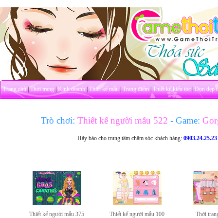
Trang chủ
|
Thời trang
|
Kinh doanh
|
Thiết kế mẫu
|
Trang điểm
|
Thiết kế kiểu tóc
|
Dọn dẹp 
Trò chơi:
Thiết kế người mẫu 522
- Game:
Gorg
Hãy báo cho trung tâm chăm sóc khách hàng:
0903.24.25.23
Thiết kế người mẫu 375
Thiết kế người mẫu 100
Thời tran