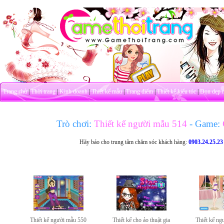
Trang chủ
|
Thời trang
|
Kinh doanh
|
Thiết kế mẫu
|
Trang điểm
|
Thiết kế kiểu tóc
|
Dọn dẹp 
Trò chơi:
Thiết kế người mẫu 514
- Game:
Hãy báo cho trung tâm chăm sóc khách hàng:
0903.24.25.23
Thiết kế người mẫu 550
Thiết kế cho ảo thuật gia
Thiết kế ng