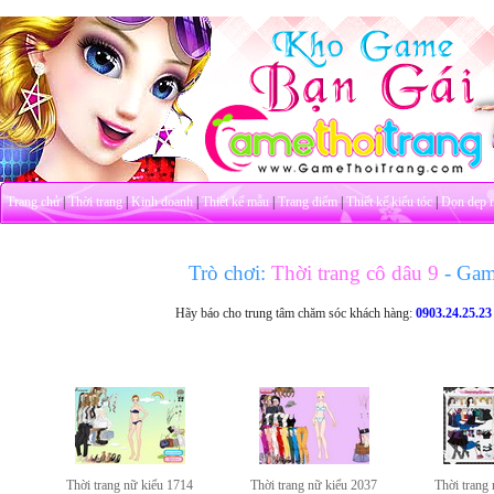
Trang chủ
|
Thời trang
|
Kinh doanh
|
Thiết kế mẫu
|
Trang điểm
|
Thiết kế kiểu tóc
|
Dọn dẹp 
Trò chơi:
Thời trang cô dâu 9
- Gam
Hãy báo cho trung tâm chăm sóc khách hàng:
0903.24.25.23
Thời trang nữ kiểu 1714
Thời trang nữ kiểu 2037
Thời trang