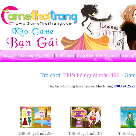
Trang chủ
|
Thời trang
|
Kinh doanh
|
Thiết kế mẫu
|
Trang điểm
|
Thiết kế kiểu tóc
|
Dọn dẹp 
Trò chơi:
Thiết kế người mẫu 496
- Gam
Hãy báo cho trung tâm chăm sóc khách hàng:
0903.24.25.23
Thiết kế người mẫu 200
Thiết kế người mẫu 378
Thiết kế ng