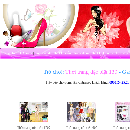
Trang chủ
|
Thời trang
|
Kinh doanh
|
Thiết kế mẫu
|
Trang điểm
|
Thiết kế kiểu tóc
|
Dọn dẹp 
Trò chơi:
Thời trang đặc biệt 139
- Ga
Hãy báo cho trung tâm chăm sóc khách hàng:
0903.24.25.23
Thời trang nữ kiểu 1707
Thời trang nữ kiểu 605
Thời trang 