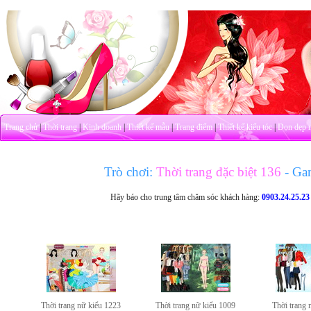
Trang chủ
|
Thời trang
|
Kinh doanh
|
Thiết kế mẫu
|
Trang điểm
|
Thiết kế kiểu tóc
|
Dọn dẹp 
Trò chơi:
Thời trang đặc biệt 136
- Ga
Hãy báo cho trung tâm chăm sóc khách hàng:
0903.24.25.23
Thời trang nữ kiểu 1223
Thời trang nữ kiểu 1009
Thời trang 