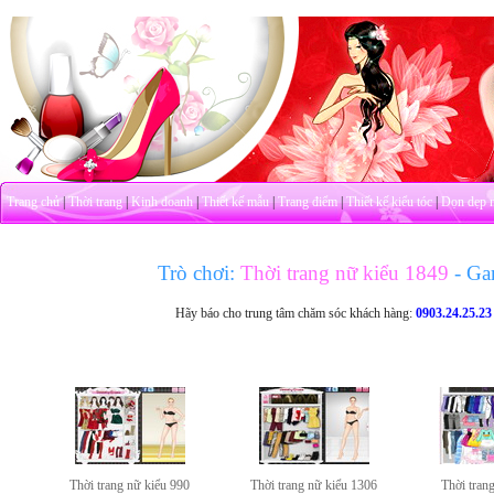
Trang chủ
|
Thời trang
|
Kinh doanh
|
Thiết kế mẫu
|
Trang điểm
|
Thiết kế kiểu tóc
|
Dọn dẹp 
Trò chơi:
Thời trang nữ kiểu 1849
- Ga
Hãy báo cho trung tâm chăm sóc khách hàng:
0903.24.25.23
Thời trang nữ kiểu 990
Thời trang nữ kiểu 1306
Thời trang