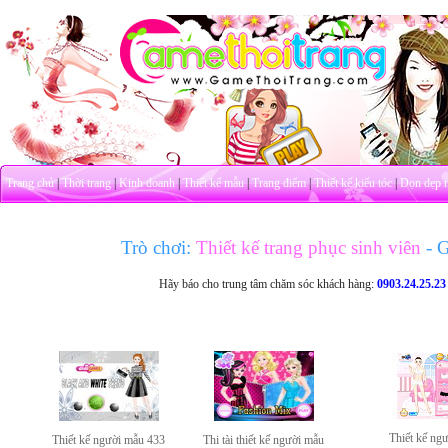
Trang chủ
|
Thời trang
|
Kinh doanh
|
Thiết kế mẫu
|
Trang điểm
|
Thiết kế kiểu tóc
|
Dọn dẹp 
Trò chơi:
Thiết kế trang phục sinh viên
- 
Hãy báo cho trung tâm chăm sóc khách hàng:
0903.24.25.23
Thiết kế ng
Thiết kế người mẫu 433
Thi tài thiết kế người mẫu