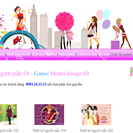
iểm
|
Thiết kế kiểu tóc
|
Dọn dẹp nhà cửa
|
Nấu nướng
|
Chăm sóc thú
|
Tô màu
|
Liên hệ quảng 
người mẫu 69
- Game:
Model design 69
m sóc khách hàng:
0903.24.25.23
nếu bạn phải chờ quá lâu.
người mẫu 352
Thiết kế người mẫu 310
Thiết kế người mẫu 202