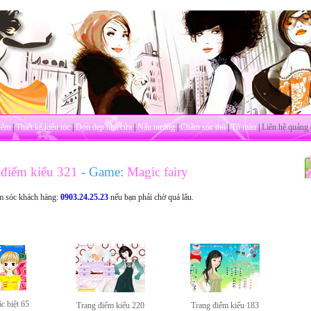
iểm
|
Thiết kế kiểu tóc
|
Dọn dẹp nhà cửa
|
Nấu nướng
|
Chăm sóc thú
|
Tô màu
|
Liên hệ quảng 
điểm kiểu 321
- Game:
Magic fairy
m sóc khách hàng:
0903.24.25.23
nếu bạn phải chờ quá lâu.
c biệt 65
Trang điểm kiểu 220
Trang điểm kiểu 183