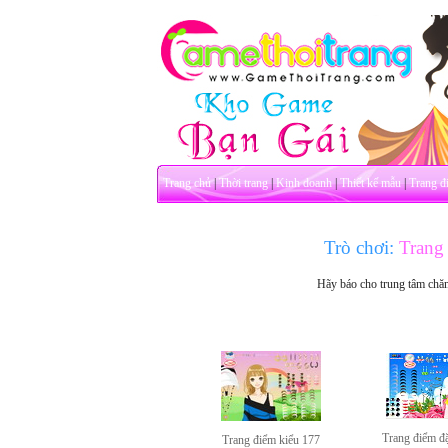
Trang chủ
|
Thời trang
|
Kinh doanh
|
Thiết kế mẫu
|
Trang đ
Trò chơi:
Trang 
Hãy báo cho trung tâm chă
Trang điểm đặ
Trang điểm kiểu 177