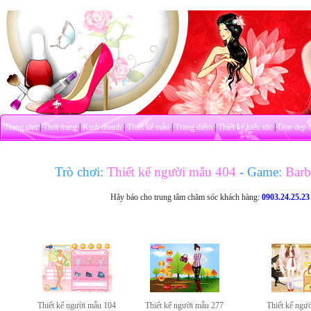
Trang chủ
|
Thời trang
|
Kinh doanh
|
Thiết kế mẫu
|
Trang điểm
|
Thiết kế kiểu tóc
|
Dọn dẹp 
Trò chơi:
Thiết kế người mẫu 404
- Game:
Barbi
Hãy báo cho trung tâm chăm sóc khách hàng:
0903.24.25.23
Thiết kế người mẫu 104
Thiết kế người mẫu 277
Thiết kế ngư