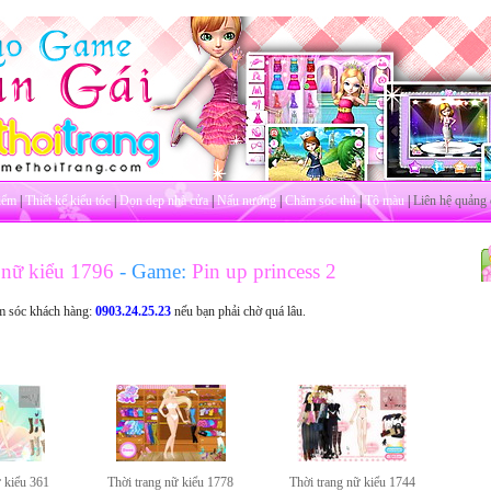
iểm
|
Thiết kế kiểu tóc
|
Dọn dẹp nhà cửa
|
Nấu nướng
|
Chăm sóc thú
|
Tô màu
|
Liên hệ quảng 
 nữ kiểu 1796
- Game:
Pin up princess 2
m sóc khách hàng:
0903.24.25.23
nếu bạn phải chờ quá lâu.
ữ kiểu 361
Thời trang nữ kiểu 1778
Thời trang nữ kiểu 1744