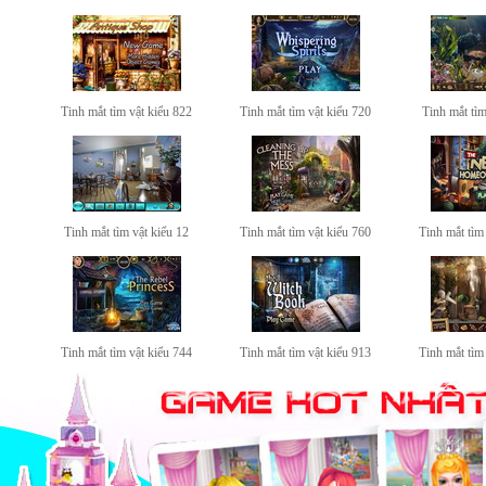
Tinh mắt tìm vật kiểu 822
Tinh mắt tìm vật kiểu 720
Tinh mắt tìm
Tinh mắt tìm vật kiểu 12
Tinh mắt tìm vật kiểu 760
Tinh mắt tìm
Tinh mắt tìm vật kiểu 744
Tinh mắt tìm vật kiểu 913
Tinh mắt tìm