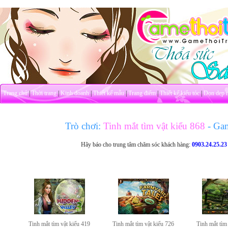
Trang chủ
|
Thời trang
|
Kinh doanh
|
Thiết kế mẫu
|
Trang điểm
|
Thiết kế kiểu tóc
|
Dọn dẹp 
Trò chơi:
Tinh mắt tìm vật kiểu 868
- Ga
Hãy báo cho trung tâm chăm sóc khách hàng:
0903.24.25.23
Tinh mắt tìm vật kiểu 419
Tinh mắt tìm vật kiểu 726
Tinh mắt tìm