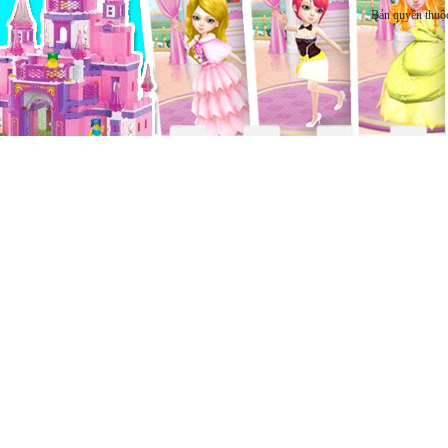
Bản quyền thuộ