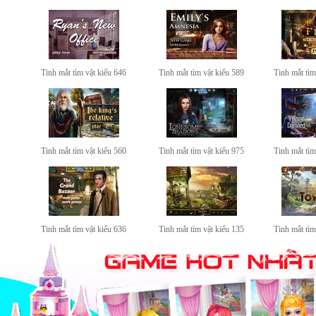
Tinh mắt tìm vật kiểu 646
Tinh mắt tìm vật kiểu 589
Tinh mắt tìm
Tinh mắt tìm vật kiểu 560
Tinh mắt tìm vật kiểu 975
Tinh mắt tìm
Tinh mắt tìm vật kiểu 636
Tinh mắt tìm vật kiểu 135
Tinh mắt tìm