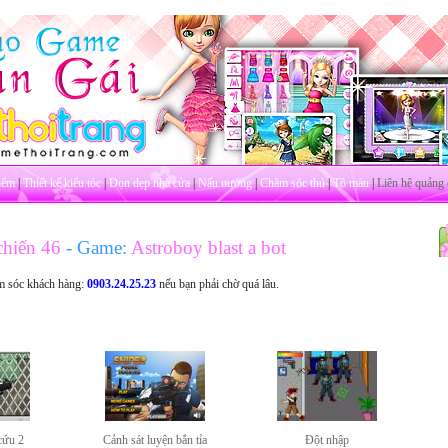
iểm
|
Thiết kế kiểu tóc
|
Dọn dẹp nhà cửa
|
Nấu nướng
|
Chăm sóc thú
|
Tô màu
|
Liên hệ quảng 
hiến 46
- Game:
Astroboy blast a bot
m sóc khách hàng:
0903.24.25.23
nếu bạn phải chờ quá lâu.
cứu 2
Cảnh sát luyện bắn tỉa
Đột nhập