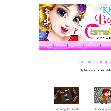
Trang chủ
|
Thời trang
|
Kinh doanh
|
Thiết kế mẫu
|
Trang đ
Trò chơi:
Không c
Hãy báo cho trung tâm chă
Bắn súng diệt ma 48
Điệp vụ giải 