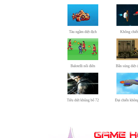
Tàu ngầm diệt địch
Không chiế
Balotelli nổi điên
Bắn súng diệt 
Tiêu diệt khủng bố 72
Đại chiến không