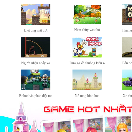
Ném chùy vào thỏ
Diệt ông mặt trời
Phá hủ
Người nhện nhảy xa
Đưa gà về chuồng kiểu 4
Bắn ph
Robot bắn pháo diệt ma
Nổ tung bình hoa
Xe tă