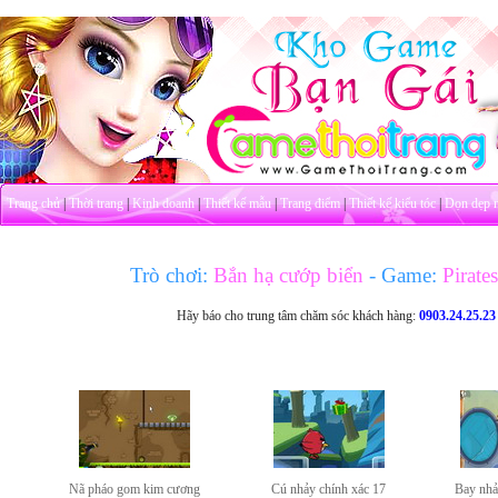
Trang chủ
|
Thời trang
|
Kinh doanh
|
Thiết kế mẫu
|
Trang điểm
|
Thiết kế kiểu tóc
|
Dọn dẹp 
Trò chơi:
Bắn hạ cướp biển
- Game:
Pirate
Hãy báo cho trung tâm chăm sóc khách hàng:
0903.24.25.23
Nã pháo gom kim cương
Cú nhảy chính xác 17
Bay nhả