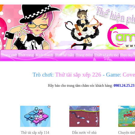
Trang chủ
|
Thời trang
|
Kinh doanh
|
Thiết kế mẫu
|
Trang điểm
|
Thiết kế kiểu tóc
|
Dọn dẹp 
Trò chơi:
Thử tài sắp xếp 226
- Game:
Cover
Hãy báo cho trung tâm chăm sóc khách hàng:
0903.24.25.23
Thử tài sắp xếp 114
Dẫn nước về nhà
Chuyện tìn