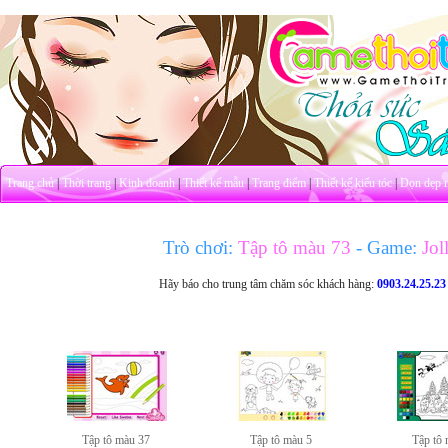
Trang chủ
|
Thời trang
|
Kinh doanh
|
Thiết kế mẫu
|
Trang điểm
|
Thiết kế kiểu tóc
|
Dọn dẹp 
Trò chơi:
Tập tô màu 73
- Game:
Jol
Hãy báo cho trung tâm chăm sóc khách hàng:
0903.24.25.23
Tập tô màu 37
Tập tô màu 5
Tập tô