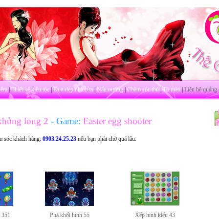
iểm
|
Thiết kế kiểu tóc
|
Dọn dẹp nhà cửa
|
Nấu nướng
|
Chăm sóc thú
|
Tô màu
|
Liên hệ quảng 
khủng long 2
- Game:
Easter egg shooter
m sóc khách hàng:
0903.24.25.23
nếu bạn phải chờ quá lâu.
u 351
Phá khối hình 55
Xếp hình kiểu 43