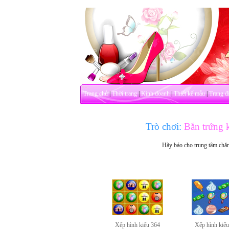
Trang chủ
|
Thời trang
|
Kinh doanh
|
Thiết kế mẫu
|
Trang đ
Trò chơi:
Bắn trứng 
Hãy báo cho trung tâm chă
Xếp hình kiểu 364
Xếp hình kiể