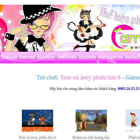
Trang chủ
|
Thời trang
|
Kinh doanh
|
Thiết kế mẫu
|
Trang điểm
|
Thiết kế kiểu tóc
|
Dọn dẹp 
Trò chơi:
Tom và Jerry phiêu lưu 6
- Game
Hãy báo cho trung tâm chăm sóc khách hàng:
0903.24.25.23
Tom và Jerry phiêu lưu 6
Robinson trên hoang đảo
Phiêu l