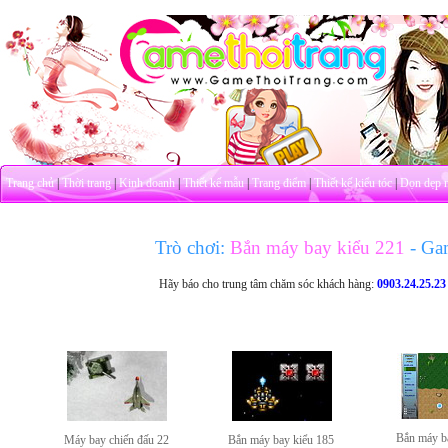
Trang chủ
|
Thời trang
|
Kinh doanh
|
Thiết kế mẫu
|
Trang điểm
|
Thiết kế kiểu tóc
|
Dọn dẹp 
Trò chơi:
Bắn máy bay kiểu 221
- Ga
Hãy báo cho trung tâm chăm sóc khách hàng:
0903.24.25.23
Bắn máy b
Máy bay chiến đấu 22
Bắn máy bay kiểu 185