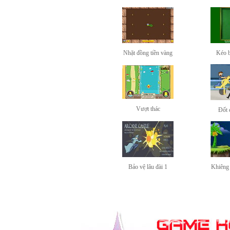
Nhặt đồng tiền vàng
Kéo b
Vượt thác
Đốt 
Bảo vệ lâu đài 1
Khiêng 