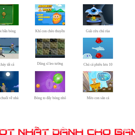
i bắn bóng
Khỉ con chèo thuyền
Giải cứu chú rùa
Dũng sĩ leo tường
cháy tất cả
Chú cá phiêu lưu 10
chuối về nhà
Bóng to đẩy bóng nhỏ
Mèo con săn cá