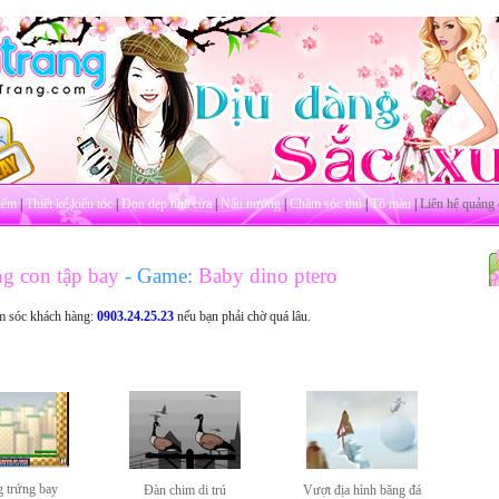
iểm
|
Thiết kế kiểu tóc
|
Dọn dẹp nhà cửa
|
Nấu nướng
|
Chăm sóc thú
|
Tô màu
|
Liên hệ quảng 
g con tập bay
- Game:
Baby dino ptero
m sóc khách hàng:
0903.24.25.23
nếu bạn phải chờ quá lâu.
 trứng bay
Đàn chim di trú
Vượt địa hình băng đá