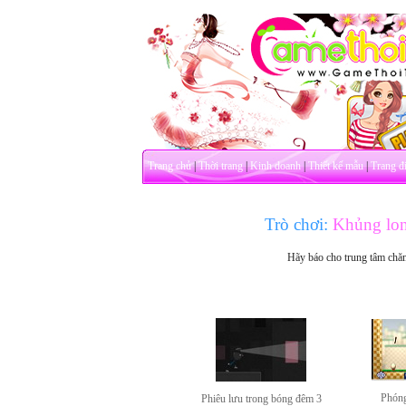
Trang chủ
|
Thời trang
|
Kinh doanh
|
Thiết kế mẫu
|
Trang đ
Trò chơi:
Khủng lon
Hãy báo cho trung tâm chă
Phóng
Phiêu lưu trong bóng đêm 3