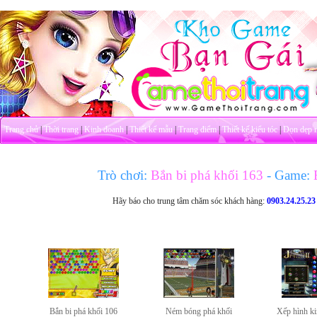
Trang chủ
|
Thời trang
|
Kinh doanh
|
Thiết kế mẫu
|
Trang điểm
|
Thiết kế kiểu tóc
|
Dọn dẹp 
Trò chơi:
Bắn bi phá khối 163
- Game:
B
Hãy báo cho trung tâm chăm sóc khách hàng:
0903.24.25.23
Bắn bi phá khối 106
Ném bóng phá khối
Xếp hình k