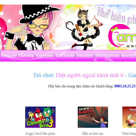
Trang chủ
|
Thời trang
|
Kinh doanh
|
Thiết kế mẫu
|
Trang điểm
|
Thiết kế kiểu tóc
|
Dọn dẹp 
Trò chơi:
Diệt người ngoài hành tinh 6
- Ga
Hãy báo cho trung tâm chăm sóc khách hàng:
0903.24.25.23
Angry bird bắn pháo
Bắn ná hái sao
Ném bóng