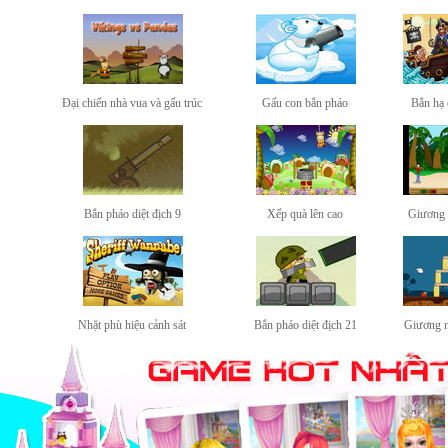
Đại chiến nhà vua và gấu trúc
Gấu con bắn pháo
Bắn hạ 
Bắn pháo diệt địch 9
Xếp quà lên cao
Giương 
Nhặt phù hiệu cảnh sát
Bắn pháo diệt địch 21
Giương ná